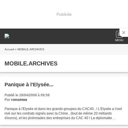
Publicité
MENU
Accueil
» MOBILE.ARCHIVES
MOBILE.ARCHIVES
Panique à l'Elysée...
Publié le 28/04/2008 à 09:58
Par
romainwa
Panique à l'Elysée et dans les grands groupes du CAC40...! L'Elysée a l'oeil
rivé sur les contrats signés avec la Chine.. (tout de même 20 milliards
d'euros), et les jérémiades des entreprises du CAC 40 ! La diplomatie
française semble déconsidérée. (IL...