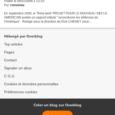
Publié le 08/11/2006 à 12:10
Par
romainwa
En septembre 2000, le "think-tank" PROJET POUR LE NOUVEAU SIECLE
AMERICAIN publie un rapport intitulé " reconstruire les défenses de
l'Amérique" . Rédigé sous la direction de Dick CHENEY (vice-
président),Donald RUMSFELD,Paul WOLFOWITZ (ministre et vice-ministre...
Hébergé par Overblog
Top articles
Pages
Contact
Signaler un abus
C.G.U.
Cookies et données personnelles
Préférences cookies
Créer un blog sur Overblog