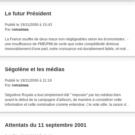
Le futur Président
Publié le 19/11/2006 à 15:43
Par
romainwa
La France souffre de deux maux non négligeables selon les économistes : -
une insuffisance de PME/PMI de sorte que notre compétitivité diminue
inexorablement d'une part, notre croissance est durablement faible, et notre
taux de chomage durablement élevé...
Ségolène et les médias
Publié le 19/11/2006 à 11:19
Par
romainwa
Ségolène Royale a tout simplement été " imposée" par les médias bien
avant le début de la campagne d'ailleurs, de manière à considérer cette
information et cette nomination comme entendue. ( le vote utile, la raison des
médias... !). quant au candidat...
Attentats du 11 septembre 2001