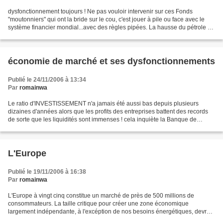
dysfonctionnement toujours ! Ne pas vouloir intervenir sur ces Fonds
"moutonniers" qui ont la bride sur le cou, c'est jouer à pile ou face avec le
système financier mondial...avec des règles pipées. La hausse du pétrole et
des matières premières depuis...
économie de marché et ses dysfonctionnements
Publié le 24/11/2006 à 13:34
Par
romainwa
Le ratio d'INVESTISSEMENT n'a jamais été aussi bas depuis plusieurs
dizaines d'années alors que les profits des entreprises battent des records
de sorte que les liquidités sont immenses ! cela inquiète la Banque de
France : "est-ce normal se demande-t-elle?...
L'Europe
Publié le 19/11/2006 à 16:38
Par
romainwa
L'Europe à vingt cinq constitue un marché de près de 500 millions de
consommateurs. La taille critique pour créer une zone économique
largement indépendante, à l'excéption de nos besoins énergétiques, devrait
être atteinte. Une zone ou un pouvoir politique...