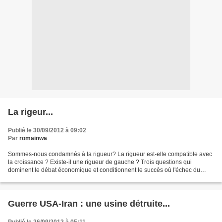
La rigeur...
Publié le 30/09/2012 à 09:02
Par
romainwa
Sommes-nous condamnés à la rigueur? La rigueur est-elle compatible avec
la croissance ? Existe-il une rigueur de gauche ? Trois questions qui
dominent le débat économique et conditionnent le succès où l'échec du
président François Hollande. Pour les théoriciens...
Guerre USA-Iran : une usine détruite...