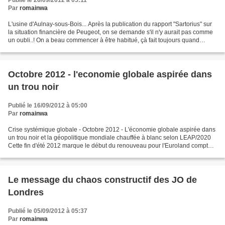
Publié le 26/09/2012 à 05:11
Par
romainwa
L'usine d'Aulnay-sous-Bois... Après la publication du rapport "Sartorius" sur
la situation financière de Peugeot, on se demande s'il n'y aurait pas comme
un oubli..! On a beau commencer à être habitué, çà fait toujours quand
même bizarre, ces situations...
Octobre 2012 - l'economie globale aspirée dans
un trou noir
Publié le 16/09/2012 à 05:00
Par
romainwa
Crise systémique globale - Octobre 2012 - L'économie globale aspirée dans
un trou noir et la géopolitique mondiale chauffée à blanc selon LEAP/2020
Cette fin d'été 2012 marque le début du renouveau pour l'Euroland compte
tenu de la mise en plce opérationnelle...
Le message du chaos constructif des JO de
Londres
Publié le 05/09/2012 à 05:37
Par
romainwa