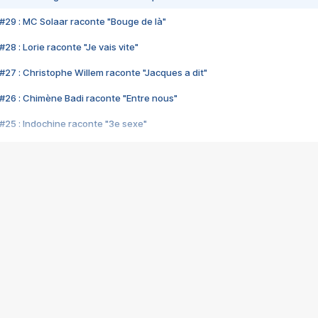
#29 : MC Solaar raconte "Bouge de là"
28 : Lorie raconte "Je vais vite"
#27 : Christophe Willem raconte "Jacques a dit"
#26 : Chimène Badi raconte "Entre nous"
#25 : Indochine raconte "3e sexe"
#24 : Zaho raconte "C'est chelou"
#23 : Patrick Bruel raconte "Au café des délices"
#22 : Kyo raconte "Le chemin"
#21 : Nolwenn Leroy raconte "Cassé"
#20 : Patrick Hernandez raconte "Born to be alive"
#19 : Lorie raconte "Près de moi"
#18 : Michael Jones raconte "A nos actes manqués" (avec Jean-Jacque