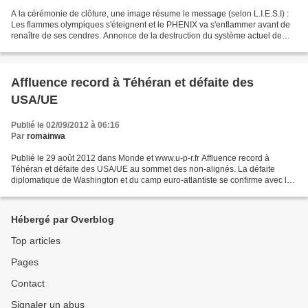
A la cérémonie de clôture, une image résume le message (selon L.I.E.S.I) :
Les flammes olympiques s'éteignent et le PHENIX va s'enflammer avant de
renaître de ses cendres. Annonce de la destruction du système actuel de
l'Etat nation et du système monétaire...
Affluence record à Téhéran et défaite des
USA/UE
Publié le 02/09/2012 à 06:16
Par
romainwa
Publié le 29 août 2012 dans Monde et www.u-p-r.fr Affluence record à
Téhéran et défaite des USA/UE au sommet des non-alignés. La défaite
diplomatique de Washington et du camp euro-atlantiste se confirme avec la
présence supplémentaire de Vladimir Poutine,...
Hébergé par Overblog
Top articles
Pages
Contact
Signaler un abus